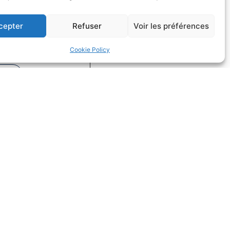
cepter
Refuser
Voir les préférences
fs dans la
on
Cookie Policy
Droit du sport
uite