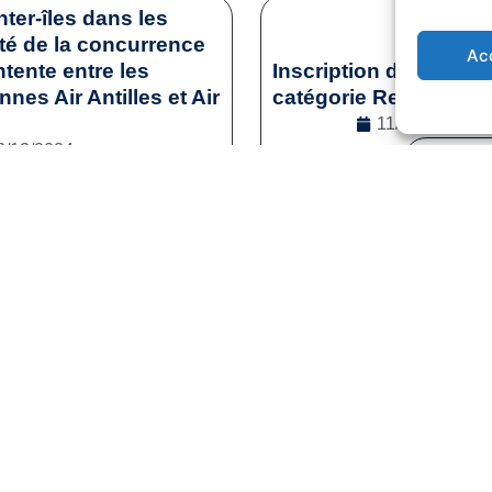
nter-îles dans les
ité de la concurrence
Ac
tente entre les
Inscription des sporti
es Air Antilles et Air
catégorie Reconversi
11/12/2024
2/12/2024
Lire la s
l
,
Droit de la concurrence
e la suite
1
2
3
…
41