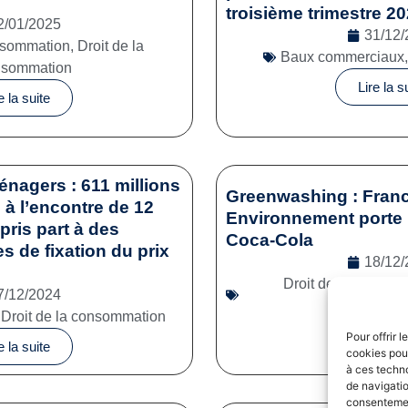
troisième trimestre 2
2/01/2025
31/12/
onsommation
,
Droit de la
Baux commerciaux
nsommation
Lire la s
e la suite
énagers : 611 millions
Greenwashing : Franc
à l’encontre de 12
Environnement porte 
pris part à des
Coca-Cola
es de fixation du prix
18/12/
Droit de la consom
7/12/2024
commerc
,
Droit de la consommation
Lire la s
Pour offrir 
e la suite
cookies pour
à ces techn
de navigatio
consentement