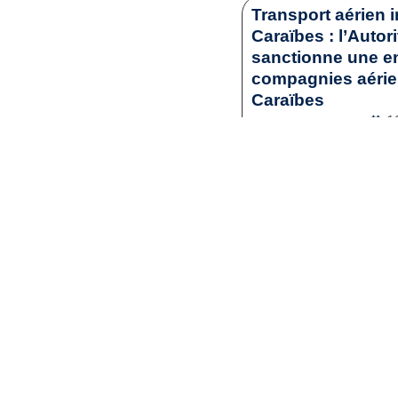
Transport aérien i
Caraïbes : l’Autor
sanctionne une en
compagnies aérienn
Caraïbes
1
Droit commercia
Lir