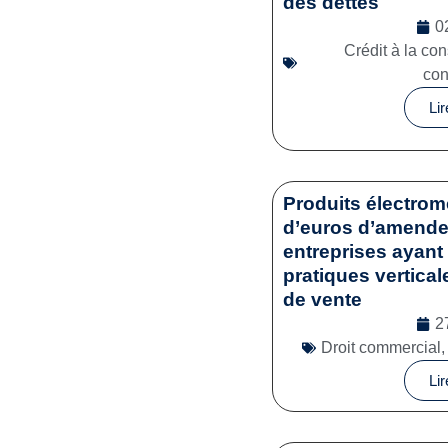
des dettes
0
Crédit à la c
co
Lir
Produits électrom
d’euros d’amende 
entreprises ayant 
pratiques vertical
de vente
2
Droit commercial
Lir