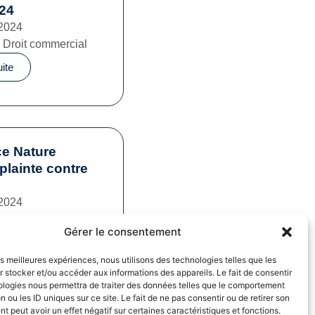
024
2024
,
Droit commercial
uite
e Nature
plainte contre
2024
mation
,
Pratiques
Gérer le consentement
iales
uite
les meilleures expériences, nous utilisons des technologies telles que les
 stocker et/ou accéder aux informations des appareils. Le fait de consentir
ologies nous permettra de traiter des données telles que le comportement
n ou les ID uniques sur ce site. Le fait de ne pas consentir ou de retirer son
 peut avoir un effet négatif sur certaines caractéristiques et fonctions.