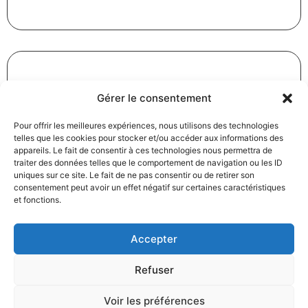
Gérer le consentement
Révision des baux commerciaux et professionnels : les
indices au troisième trimestre 2024
Pour offrir les meilleures expériences, nous utilisons des technologies
31/12/2024
Baux commerciaux
,
Droit commercial
telles que les cookies pour stocker et/ou accéder aux informations des
appareils. Le fait de consentir à ces technologies nous permettra de
Lire la suite
traiter des données telles que le comportement de navigation ou les ID
uniques sur ce site. Le fait de ne pas consentir ou de retirer son
consentement peut avoir un effet négatif sur certaines caractéristiques
et fonctions.
Accepter
Refuser
Produits électroménagers : 611 millions d’euros d’amende
à l’encontre de 12 entreprises ayant pris part à des
Voir les préférences
pratiques verticales de fixation du prix de vente