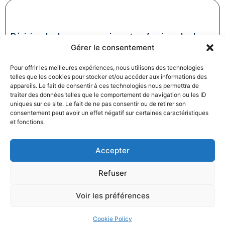
Révision des baux commerciaux et professionnels : les
Gérer le consentement
indices au troisième trimestre 2024
31/12/2024
Baux commerciaux
,
Droit commercial
Pour offrir les meilleures expériences, nous utilisons des technologies
Lire la suite
telles que les cookies pour stocker et/ou accéder aux informations des
appareils. Le fait de consentir à ces technologies nous permettra de
traiter des données telles que le comportement de navigation ou les ID
uniques sur ce site. Le fait de ne pas consentir ou de retirer son
consentement peut avoir un effet négatif sur certaines caractéristiques
et fonctions.
Accepter
Produits électroménagers : 611 millions d’euros d’amende
Refuser
à l’encontre de 12 entreprises ayant pris part à des
pratiques verticales de fixation du prix de vente
Voir les préférences
27/12/2024
Droit commercial
,
Droit de la consommation
Lire la suite
Cookie Policy