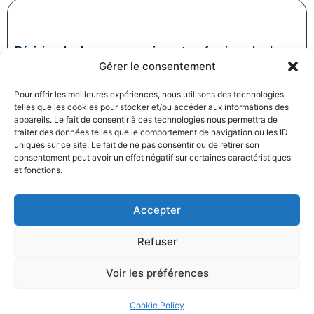
Révision des baux commerciaux et professionnels : les
Gérer le consentement
indices au troisième trimestre 2024
31/12/2024
Baux commerciaux
,
Droit commercial
Pour offrir les meilleures expériences, nous utilisons des technologies
Lire la suite
telles que les cookies pour stocker et/ou accéder aux informations des
appareils. Le fait de consentir à ces technologies nous permettra de
traiter des données telles que le comportement de navigation ou les ID
uniques sur ce site. Le fait de ne pas consentir ou de retirer son
consentement peut avoir un effet négatif sur certaines caractéristiques
et fonctions.
Accepter
Produits électroménagers : 611 millions d’euros d’amende
Refuser
à l’encontre de 12 entreprises ayant pris part à des
pratiques verticales de fixation du prix de vente
Voir les préférences
27/12/2024
Droit commercial
,
Droit de la consommation
Lire la suite
Cookie Policy