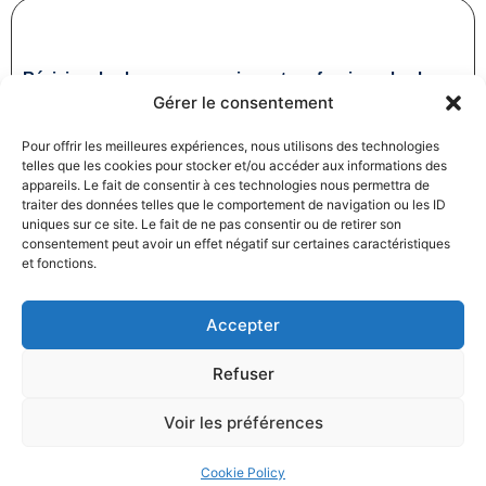
Révision des baux commerciaux et professionnels : les
Gérer le consentement
indices au troisième trimestre 2024
31/12/2024
Baux commerciaux
,
Droit commercial
Pour offrir les meilleures expériences, nous utilisons des technologies
Lire la suite
telles que les cookies pour stocker et/ou accéder aux informations des
appareils. Le fait de consentir à ces technologies nous permettra de
traiter des données telles que le comportement de navigation ou les ID
uniques sur ce site. Le fait de ne pas consentir ou de retirer son
consentement peut avoir un effet négatif sur certaines caractéristiques
et fonctions.
Accepter
Produits électroménagers : 611 millions d’euros d’amende
Refuser
à l’encontre de 12 entreprises ayant pris part à des
pratiques verticales de fixation du prix de vente
Voir les préférences
27/12/2024
Droit commercial
,
Droit de la consommation
Lire la suite
Cookie Policy