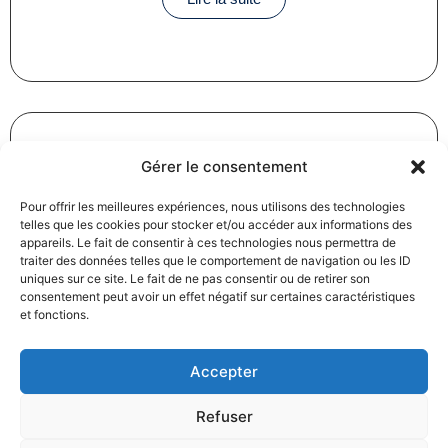
Gérer le consentement
Révision des baux commerciaux et professionnels : les
Pour offrir les meilleures expériences, nous utilisons des technologies
indices au troisième trimestre 2024
telles que les cookies pour stocker et/ou accéder aux informations des
31/12/2024
Baux commerciaux
,
Droit commercial
appareils. Le fait de consentir à ces technologies nous permettra de
Lire la suite
traiter des données telles que le comportement de navigation ou les ID
uniques sur ce site. Le fait de ne pas consentir ou de retirer son
consentement peut avoir un effet négatif sur certaines caractéristiques
et fonctions.
Accepter
Refuser
Produits électroménagers : 611 millions d’euros d’amende