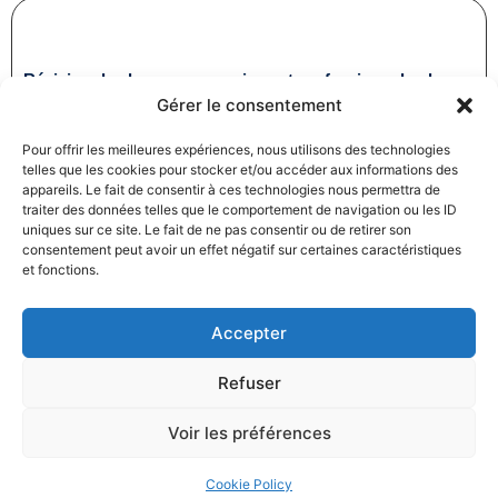
Révision des baux commerciaux et professionnels : les
Gérer le consentement
indices au troisième trimestre 2024
31/12/2024
Baux commerciaux
,
Droit commercial
Pour offrir les meilleures expériences, nous utilisons des technologies
Lire la suite
telles que les cookies pour stocker et/ou accéder aux informations des
appareils. Le fait de consentir à ces technologies nous permettra de
traiter des données telles que le comportement de navigation ou les ID
uniques sur ce site. Le fait de ne pas consentir ou de retirer son
consentement peut avoir un effet négatif sur certaines caractéristiques
et fonctions.
Accepter
Produits électroménagers : 611 millions d’euros d’amende
Refuser
à l’encontre de 12 entreprises ayant pris part à des
pratiques verticales de fixation du prix de vente
Voir les préférences
27/12/2024
Droit commercial
,
Droit de la consommation
Lire la suite
Cookie Policy