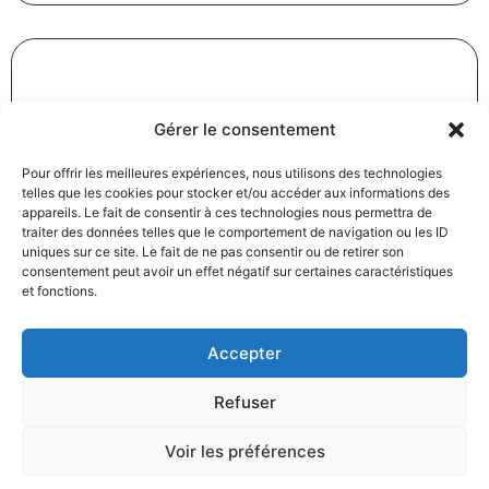
Révision des baux commerciaux et professionnels : les
Gérer le consentement
indices au troisième trimestre 2024
31/12/2024
Baux commerciaux
,
Droit commercial
Pour offrir les meilleures expériences, nous utilisons des technologies
telles que les cookies pour stocker et/ou accéder aux informations des
Lire la suite
appareils. Le fait de consentir à ces technologies nous permettra de
traiter des données telles que le comportement de navigation ou les ID
uniques sur ce site. Le fait de ne pas consentir ou de retirer son
consentement peut avoir un effet négatif sur certaines caractéristiques
et fonctions.
Accepter
Produits électroménagers : 611 millions d’euros d’amende
Refuser
à l’encontre de 12 entreprises ayant pris part à des
pratiques verticales de fixation du prix de vente
Voir les préférences
27/12/2024
Droit commercial
,
Droit de la consommation