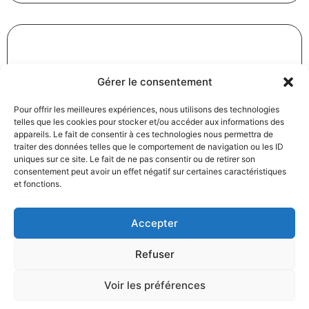
Révision des baux commerciaux et professionnels : les
Gérer le consentement
indices au troisième trimestre 2024
31/12/2024
Baux commerciaux
,
Droit commercial
Pour offrir les meilleures expériences, nous utilisons des technologies
telles que les cookies pour stocker et/ou accéder aux informations des
Lire la suite
appareils. Le fait de consentir à ces technologies nous permettra de
traiter des données telles que le comportement de navigation ou les ID
uniques sur ce site. Le fait de ne pas consentir ou de retirer son
consentement peut avoir un effet négatif sur certaines caractéristiques
et fonctions.
Accepter
Produits électroménagers : 611 millions d’euros d’amende
Refuser
à l’encontre de 12 entreprises ayant pris part à des
pratiques verticales de fixation du prix de vente
Voir les préférences
27/12/2024
Droit commercial
,
Droit de la consommation