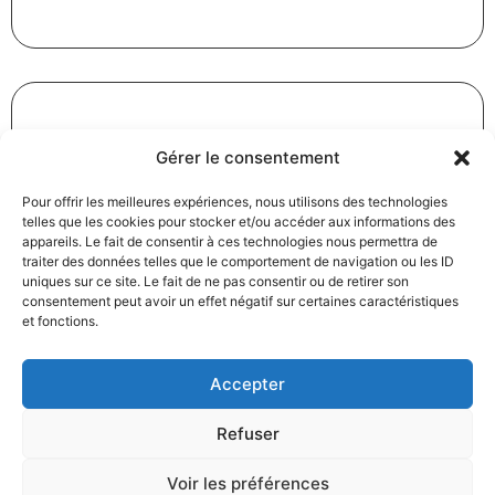
Gérer le consentement
Révision des baux commerciaux et professionnels : les
indices au troisième trimestre 2024
Pour offrir les meilleures expériences, nous utilisons des technologies
31/12/2024
Baux commerciaux
,
Droit commercial
telles que les cookies pour stocker et/ou accéder aux informations des
appareils. Le fait de consentir à ces technologies nous permettra de
Lire la suite
traiter des données telles que le comportement de navigation ou les ID
uniques sur ce site. Le fait de ne pas consentir ou de retirer son
consentement peut avoir un effet négatif sur certaines caractéristiques
et fonctions.
Accepter
Refuser
Produits électroménagers : 611 millions d’euros d’amende
à l’encontre de 12 entreprises ayant pris part à des
Voir les préférences
pratiques verticales de fixation du prix de vente