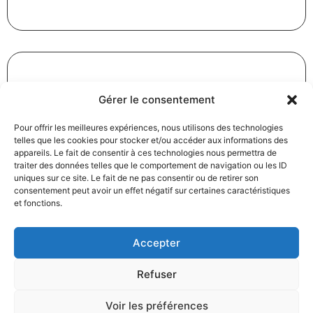
Gérer le consentement
Révision des baux commerciaux et professionnels : les
indices au troisième trimestre 2024
Pour offrir les meilleures expériences, nous utilisons des technologies
31/12/2024
Baux commerciaux
,
Droit commercial
telles que les cookies pour stocker et/ou accéder aux informations des
appareils. Le fait de consentir à ces technologies nous permettra de
Lire la suite
traiter des données telles que le comportement de navigation ou les ID
uniques sur ce site. Le fait de ne pas consentir ou de retirer son
consentement peut avoir un effet négatif sur certaines caractéristiques
et fonctions.
Accepter
Refuser
Produits électroménagers : 611 millions d’euros d’amende
à l’encontre de 12 entreprises ayant pris part à des
Voir les préférences
pratiques verticales de fixation du prix de vente