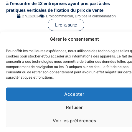
à l’encontre de 12 entreprises ayant pris part à des
pratiques verticales de fixation du prix de vente
27/12/2024
Droit commercial
,
Droit de la consommation
Lire la suite
Gérer le consentement
Pour offrir les meilleures expériences, nous utilisons des technologies telles 
cookies pour stocker et/ou accéder aux informations des appareils. Le fait de
consentir à ces technologies nous permettra de traiter des données telles que
comportement de navigation ou les ID uniques sur ce site. Le fait de ne pas
consentir ou de retirer son consentement peut avoir un effet négatif sur cert
Greenwashing : France Nature Environnement porte
caractéristiques et fonctions.
plainte contre Coca-Cola
18/12/2024
Droit de la consommation
,
Pratiques commerciales
Accepter
Lire la suite
Refuser
Voir les préférences