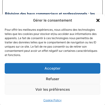
Révision des baux commerciaux et professionnels : les
indices au troisième trimestre 2024
Gérer le consentement
31/12/2024
Baux commerciaux
,
Droit commercial
Pour offrir les meilleures expériences, nous utilisons des technologies
Lire la suite
telles que les cookies pour stocker et/ou accéder aux informations des
appareils. Le fait de consentir à ces technologies nous permettra de
traiter des données telles que le comportement de navigation ou les ID
uniques sur ce site. Le fait de ne pas consentir ou de retirer son
consentement peut avoir un effet négatif sur certaines caractéristiques
et fonctions.
Accepter
Produits électroménagers : 611 millions d’euros d’amende
à l’encontre de 12 entreprises ayant pris part à des
Refuser
pratiques verticales de fixation du prix de vente
27/12/2024
Droit commercial
,
Droit de la consommation
Voir les préférences
Lire la suite
Cookie Policy