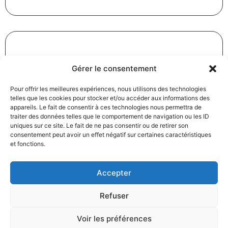
Gérer le consentement
Révision des baux commerciaux et professionnels : les
indices au troisième trimestre 2024
Pour offrir les meilleures expériences, nous utilisons des technologies
31/12/2024
Baux commerciaux
,
Droit commercial
telles que les cookies pour stocker et/ou accéder aux informations des
Lire la suite
appareils. Le fait de consentir à ces technologies nous permettra de
traiter des données telles que le comportement de navigation ou les ID
uniques sur ce site. Le fait de ne pas consentir ou de retirer son
consentement peut avoir un effet négatif sur certaines caractéristiques
et fonctions.
Accepter
Refuser
Produits électroménagers : 611 millions d’euros d’amende
à l’encontre de 12 entreprises ayant pris part à des
Voir les préférences
pratiques verticales de fixation du prix de vente