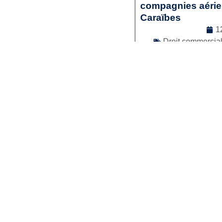
compagnies aérienn
Caraïbes
1
Droit commercia
Lir