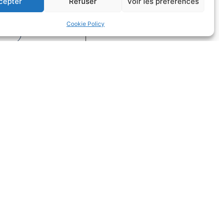
cepter
Refuser
Voir les préférences
on
Droit du sport
Cookie Policy
uite