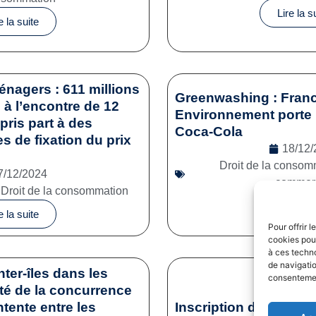
Lire la s
e la suite
énagers : 611 millions
Greenwashing : Franc
à l’encontre de 12
Environnement porte 
pris part à des
Coca-Cola
es de fixation du prix
18/12/
Droit de la consom
7/12/2024
commerc
,
Droit de la consommation
Lire la s
e la suite
Pour offrir 
cookies pour
à ces techn
de navigatio
nter-îles dans les
consentement
ité de la concurrence
tente entre les
Inscription des sporti