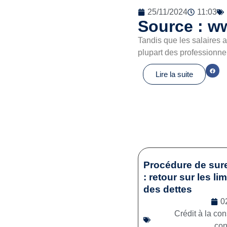
25/11/2024
11:03
Source : ww
Tandis que les salaires a
plupart des professionn
Lire la suite
Procédure de sur
: retour sur les li
des dettes
0
Crédit à la c
co