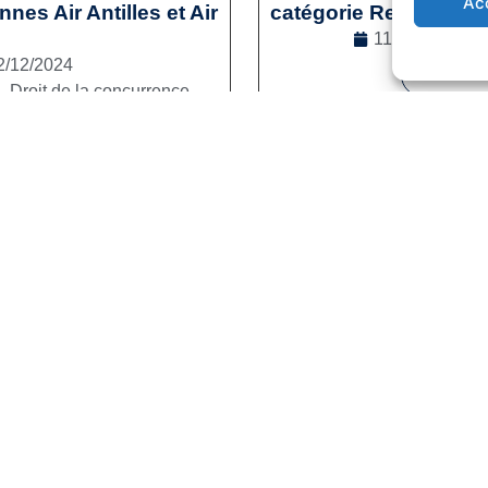
Ac
es Air Antilles et Air
catégorie Reconversi
11/12/2024
2/12/2024
Lire la s
l
,
Droit de la concurrence
e la suite
1
2
3
…
41