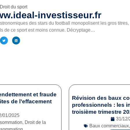
Droit du sport
w.ideal-investisseur.fr
stronomiques des stars du football monopolisent les gros titres,
els de ce sport est moins connue. Décryptage…
endettement et fraude
Révision des baux c
mites de l’effacement
professionnels : les i
troisième trimestre 2
2/01/2025
31/12/
onsommation
,
Droit de la
Baux commerciaux
nsommation