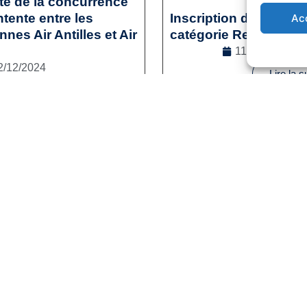
ité de la concurrence
tente entre les
Inscription des sporti
Ac
es Air Antilles et Air
catégorie Reconversi
11/12/2024
2/12/2024
Lire la s
l
,
Droit de la concurrence
e la suite
1
2
3
…
41