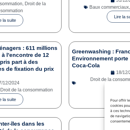
31/12/
onsommation
,
Droit de la
Baux commerciaux
nsommation
Lire la s
e la suite
énagers : 611 millions
Greenwashing : Franc
à l’encontre de 12
Environnement porte 
pris part à des
Coca-Cola
es de fixation du prix
18/12/
Droit de la consom
7/12/2024
commerc
,
Droit de la consommation
Lire la s
e la suite
Pour offrir 
cookies pour
à ces techn
de navigatio
consentement
nter-îles dans les