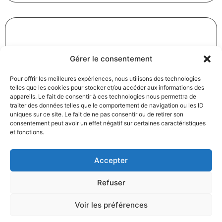
Révision des baux commerciaux et professionnels : les
Gérer le consentement
indices au troisième trimestre 2024
31/12/2024
Baux commerciaux
,
Droit commercial
Pour offrir les meilleures expériences, nous utilisons des technologies
telles que les cookies pour stocker et/ou accéder aux informations des
Lire la suite
appareils. Le fait de consentir à ces technologies nous permettra de
traiter des données telles que le comportement de navigation ou les ID
uniques sur ce site. Le fait de ne pas consentir ou de retirer son
consentement peut avoir un effet négatif sur certaines caractéristiques
et fonctions.
Accepter
Produits électroménagers : 611 millions d’euros d’amende
Refuser
à l’encontre de 12 entreprises ayant pris part à des
pratiques verticales de fixation du prix de vente
Voir les préférences
27/12/2024
Droit commercial
,
Droit de la consommation