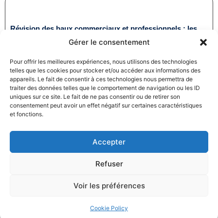
Révision des baux commerciaux et professionnels : les
indices au troisième trimestre 2024
Gérer le consentement
31/12/2024
Baux commerciaux
,
Droit commercial
Pour offrir les meilleures expériences, nous utilisons des technologies
Lire la suite
telles que les cookies pour stocker et/ou accéder aux informations des
appareils. Le fait de consentir à ces technologies nous permettra de
traiter des données telles que le comportement de navigation ou les ID
uniques sur ce site. Le fait de ne pas consentir ou de retirer son
consentement peut avoir un effet négatif sur certaines caractéristiques
et fonctions.
Accepter
Produits électroménagers : 611 millions d’euros d’amende
à l’encontre de 12 entreprises ayant pris part à des
Refuser
pratiques verticales de fixation du prix de vente
27/12/2024
Droit commercial
,
Droit de la consommation
Voir les préférences
Lire la suite
Cookie Policy