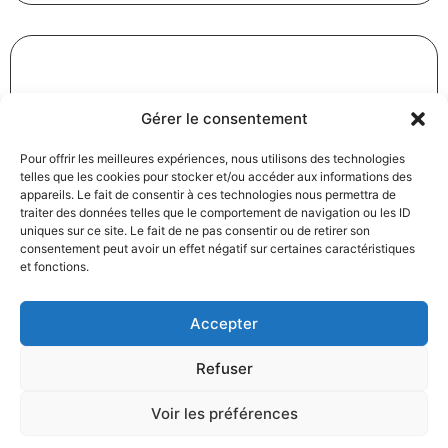
Révision des baux commerciaux et professionnels : les
Gérer le consentement
indices au troisième trimestre 2024
31/12/2024
Baux commerciaux
,
Droit commercial
Pour offrir les meilleures expériences, nous utilisons des technologies
telles que les cookies pour stocker et/ou accéder aux informations des
Lire la suite
appareils. Le fait de consentir à ces technologies nous permettra de
traiter des données telles que le comportement de navigation ou les ID
uniques sur ce site. Le fait de ne pas consentir ou de retirer son
consentement peut avoir un effet négatif sur certaines caractéristiques
et fonctions.
Accepter
Produits électroménagers : 611 millions d’euros d’amende
Refuser
à l’encontre de 12 entreprises ayant pris part à des
pratiques verticales de fixation du prix de vente
Voir les préférences
27/12/2024
Droit commercial
,
Droit de la consommation