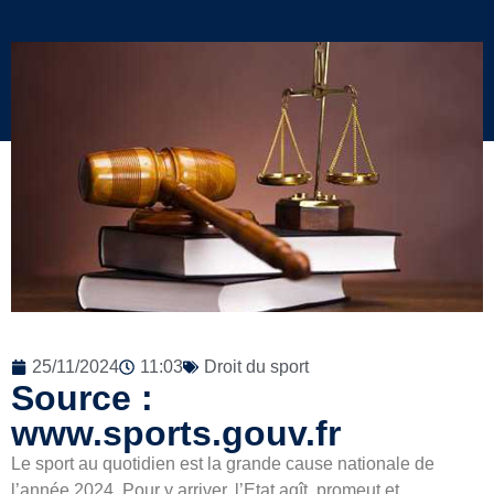
25/11/2024
11:03
Droit du sport
Source :
www.sports.gouv.fr
Le sport au quotidien est la grande cause nationale de
l’année 2024. Pour y arriver, l’Etat agît, promeut et