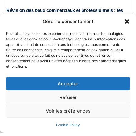
Révision des baux commerciaux et professionnels : les
indices au troisième trimestre 2024
Gérer le consentement
31/12/2024
Baux commerciaux
,
Droit commercial
Lire la suite
Pour offrir les meilleures expériences, nous utilisons des technologies
telles que les cookies pour stocker et/ou accéder aux informations des
appareils. Le fait de consentir à ces technologies nous permettra de
traiter des données telles que le comportement de navigation ou les ID
uniques sur ce site. Le fait de ne pas consentir ou de retirer son
consentement peut avoir un effet négatif sur certaines caractéristiques
et fonctions.
Accepter
Produits électroménagers : 611 millions d’euros d’amende
à l’encontre de 12 entreprises ayant pris part à des
Refuser
pratiques verticales de fixation du prix de vente
27/12/2024
Droit commercial
,
Droit de la consommation
Voir les préférences
Lire la suite
Cookie Policy