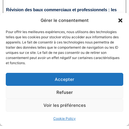
Révision des baux commerciaux et professionnels : les
indices au troisième trimestre 2024
Gérer le consentement
31/12/2024
Baux commerciaux
,
Droit commercial
Lire la suite
Pour offrir les meilleures expériences, nous utilisons des technologies
telles que les cookies pour stocker et/ou accéder aux informations des
appareils. Le fait de consentir à ces technologies nous permettra de
traiter des données telles que le comportement de navigation ou les ID
uniques sur ce site. Le fait de ne pas consentir ou de retirer son
consentement peut avoir un effet négatif sur certaines caractéristiques
et fonctions.
Accepter
Produits électroménagers : 611 millions d’euros d’amende
à l’encontre de 12 entreprises ayant pris part à des
Refuser
pratiques verticales de fixation du prix de vente
27/12/2024
Droit commercial
,
Droit de la consommation
Voir les préférences
Lire la suite
Cookie Policy