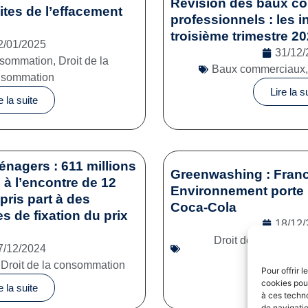
Révision des baux c
mites de l’effacement
professionnels : les i
troisième trimestre 2
2/01/2025
31/12/
onsommation
,
Droit de la
Baux commerciaux
nsommation
Lire la s
e la suite
énagers : 611 millions
Greenwashing : Franc
à l’encontre de 12
Environnement porte 
pris part à des
Coca-Cola
es de fixation du prix
18/12/
Droit de la consom
7/12/2024
commerc
,
Droit de la consommation
Pour offrir 
Lire la s
cookies pour
e la suite
à ces techn
de navigatio