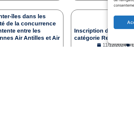
consentement
nter-îles dans les
Ac
ité de la concurrence
tente entre les
Inscription des sporti
es Air Antilles et Air
catégorie Reconversi
11/12/2024
2/12/2024
Lire la s
l
,
Droit de la concurrence
e la suite
1
2
3
…
41