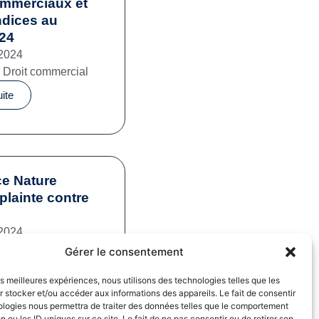
ommerciaux et
ndices au
024
2024
,
Droit commercial
uite
e Nature
plainte contre
2024
mation
,
Pratiques
Gérer le consentement
iales
les meilleures expériences, nous utilisons des technologies telles que les
uite
 stocker et/ou accéder aux informations des appareils. Le fait de consentir
ologies nous permettra de traiter des données telles que le comportement
n ou les ID uniques sur ce site. Le fait de ne pas consentir ou de retirer son