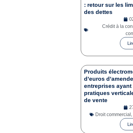
: retour sur les li
des dettes
0
Crédit à la c
co
Lir
Produits électrom
d’euros d’amende 
entreprises ayant 
pratiques vertical
de vente
2
Droit commercial
Lir