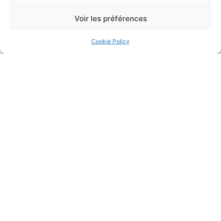
Voir les préférences
Télécoms : L’Autorité de la concurrence autorise la prise
de contrôle de La Poste Telecom par Bouygues Telecom
25/11/2024
Droit de la concurrence
Cookie Policy
Lire la suite
Traitement du dossier de surendettement et rappel des
effets de la décision de recevabilité
25/11/2024
Crédit à la consommation
Lire la suite