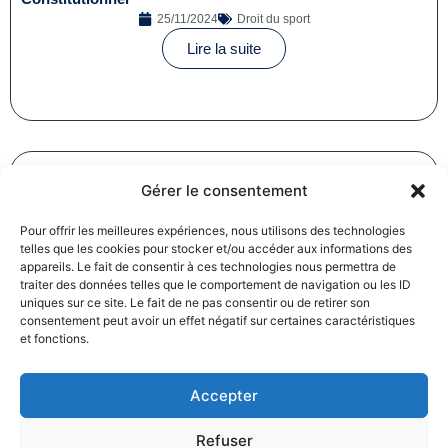
25/11/2024
Droit du sport
Lire la suite
Gérer le consentement
Sportif de haut niveau : aménagement de la formation
Pour offrir les meilleures expériences, nous utilisons des technologies
pour certaines certifications
telles que les cookies pour stocker et/ou accéder aux informations des
appareils. Le fait de consentir à ces technologies nous permettra de
25/11/2024
Droit du sport
traiter des données telles que le comportement de navigation ou les ID
Lire la suite
uniques sur ce site. Le fait de ne pas consentir ou de retirer son
consentement peut avoir un effet négatif sur certaines caractéristiques
et fonctions.
Accepter
Refuser