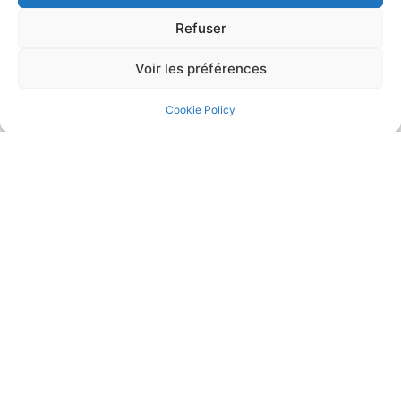
Refuser
Voir les préférences
La faute grave de l’agent commercial le prive de
l’indemnité de rupture et engage sa responsabilité
12/01/2022
Droit de la distribution
Cookie Policy
Lire la suite
1
…
39
40
41