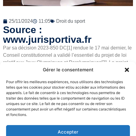
25/11/2024
11:05
Droit du sport
Source :
www.jurisportiva.fr
Par sa décision 2023-850 DC[1] rendue le 17 mai dernier, le
Conseil constitutionnel a validé l’essentiel du projet de loi
relatif aux Jeux Olympiques et Paralympiques[2]. Le projet
Gérer le consentement
de loi qui avait été adopté le 12 avril par le Parlement a donc
été promulgué le 19 mai 2023. Ces mesures visent, pour
Pour offrir les meilleures expériences, nous utilisons des technologies
une large partie d’entre elles, la sécurité et comportent
telles que les cookies pour stocker et/ou accéder aux informations des
notamment l’expérimentation de la vidéosurveillance
appareils. Le fait de consentir à ces technologies nous permettra de
traiter des données telles que le comportement de navigation ou les ID
algorithmique, qui avait fait débat au sein du Parlement…
uniques sur ce site. Le fait de ne pas consentir ou de retirer son
consentement peut avoir un effet négatif sur certaines caractéristiques
Lire la suite
et fonctions.
Accepter