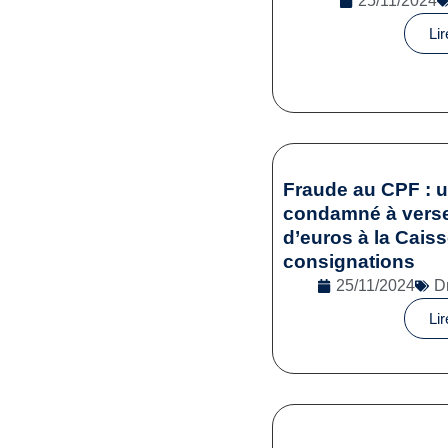
25/11/2024
Lir
Fraude au CPF : 
condamné à verser
d’euros à la Cais
consignations
25/11/2024
D
Lir