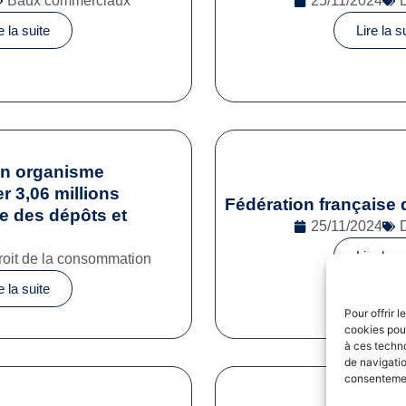
Baux commerciaux
25/11/2024
e la suite
Lire la s
un organisme
 3,06 millions
Fédération française 
se des dépôts et
25/11/2024
Lire la s
roit de la consommation
e la suite
Pour offrir 
cookies pour
à ces techn
de navigatio
consentement