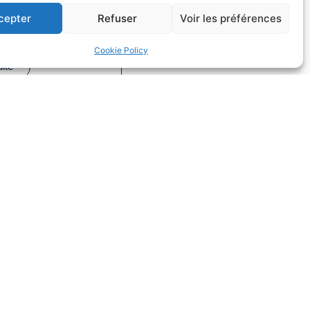
cepter
Refuser
Voir les préférences
a loi Égalim 3
 de la concurrence
Cookie Policy
uite