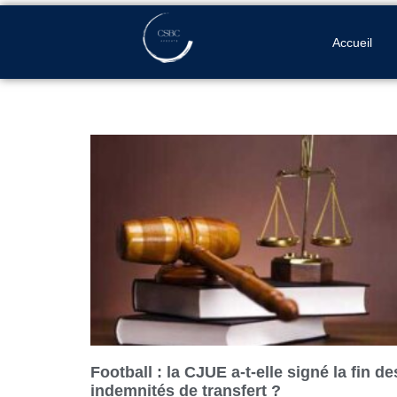
Accueil
Football : la CJUE a-t-elle signé la fin de
indemnités de transfert ?