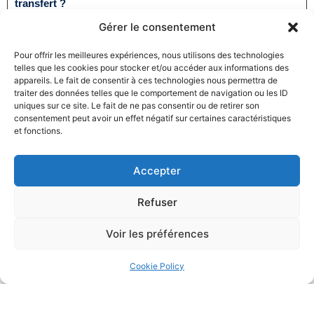
transfert ?
25/11/2024
Droit du sport
Gérer le consentement
Lire la suite
Pour offrir les meilleures expériences, nous utilisons des technologies
telles que les cookies pour stocker et/ou accéder aux informations des
appareils. Le fait de consentir à ces technologies nous permettra de
traiter des données telles que le comportement de navigation ou les ID
uniques sur ce site. Le fait de ne pas consentir ou de retirer son
consentement peut avoir un effet négatif sur certaines caractéristiques
et fonctions.
Accepter
Fraude au CPF : un organisme condamné à verser 3,06
millions d’euros à la Caisse des dépôts et consignations
Refuser
25/11/2024
Droit de la consommation
Lire la suite
Voir les préférences
Cookie Policy