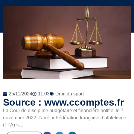
25/11/2024
11:03
Droit du sport
Source : www.ccomptes.fr
La Cour de discipline budgétaire et financière notifie, le 7
novembre 2022, l’arrêt « Fédération française d’athlétisme
(FFA) »…