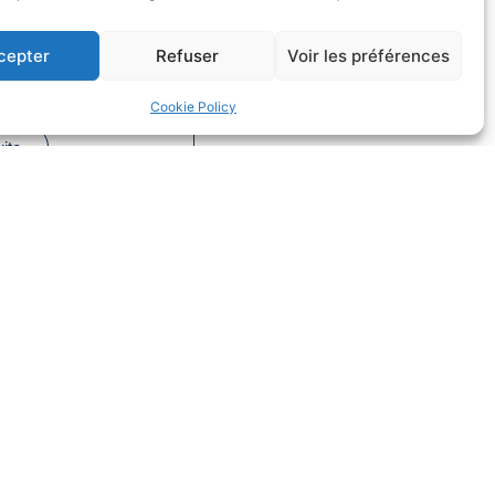
cepter
Refuser
Voir les préférences
a loi Égalim 3
Cookie Policy
 de la concurrence
uite