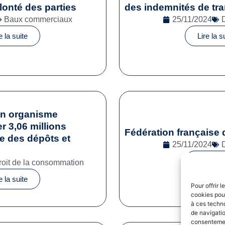
onté des parties
des indemnités de tra
Baux commerciaux
25/11/2024
e la suite
Lire la s
un organisme
 3,06 millions
Fédération française 
se des dépôts et
25/11/2024
Lire la s
roit de la consommation
e la suite
Pour offrir 
cookies pour
à ces techn
de navigatio
consentement