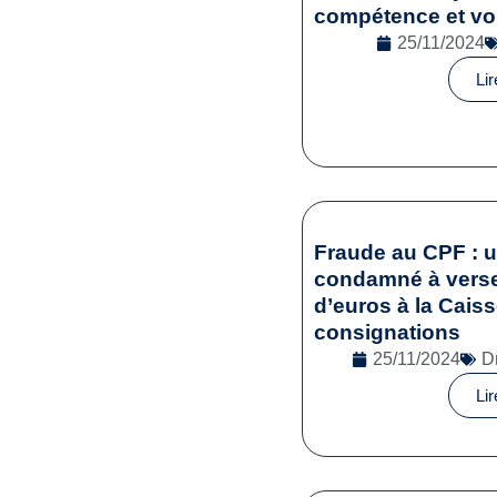
compétence et vol
25/11/2024
Lir
Fraude au CPF : 
condamné à verser
d’euros à la Cais
consignations
25/11/2024
D
Lir