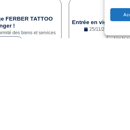
Ac
age FERBER TATTOO
Entrée en vigueur de l
nger !
25/11/2024
Droit
rmité des biens et services
Lire la s
e la suite
1
2