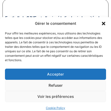
Football : la CJUE a-t-elle signé la fin des indemnités de
Gérer le consentement
transfert ?
25/11/2024
Droit du sport
Pour offrir les meilleures expériences, nous utilisons des technologies
Lire la suite
telles que les cookies pour stocker et/ou accéder aux informations des
appareils. Le fait de consentir à ces technologies nous permettra de
traiter des données telles que le comportement de navigation ou les ID
uniques sur ce site. Le fait de ne pas consentir ou de retirer son
consentement peut avoir un effet négatif sur certaines caractéristiques
et fonctions.
Accepter
Fraude au CPF : un organisme condamné à verser 3,06
Refuser
millions d’euros à la Caisse des dépôts et consignations
25/11/2024
Droit de la consommation
Voir les préférences
Lire la suite
Cookie Policy