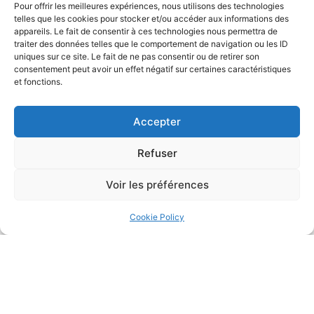
Pour offrir les meilleures expériences, nous utilisons des technologies
telles que les cookies pour stocker et/ou accéder aux informations des
We also provide advice on various family issues both
appareils. Le fait de consentir à ces technologies nous permettra de
nationally and internationally (binational couples,
traiter des données telles que le comportement de navigation ou les ID
uniques sur ce site. Le fait de ne pas consentir ou de retirer son
expatriate families, births/deaths abroad).
consentement peut avoir un effet négatif sur certaines caractéristiques
et fonctions.
Separation of unmarried couples (civil partnership,
cohabitation) with or without children;
Accepter
Adoption of minors or adults;
Child custody matters;
Refuser
Family mediation.
Voir les préférences
We also assist our clients in national and international
succession matters, whether it is to anticipate any
Cookie Policy
succession issues or to resolve them when the time
comes.
Our expertise covers the following areas:
Organization and optimization of wealth transfer