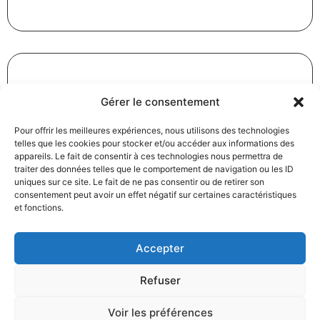
Gérer le consentement
Démarchage téléphonique : le Code de bonnes
pratiques mis à jour
Pour offrir les meilleures expériences, nous utilisons des technologies
05/03/2023
Pratiques commerciales
telles que les cookies pour stocker et/ou accéder aux informations des
appareils. Le fait de consentir à ces technologies nous permettra de
Lire la suite
traiter des données telles que le comportement de navigation ou les ID
uniques sur ce site. Le fait de ne pas consentir ou de retirer son
consentement peut avoir un effet négatif sur certaines caractéristiques
et fonctions.
Accepter
Refuser
Rupture d’une relation commerciale renégociée
annuellement : effectivité du préavis
Voir les préférences