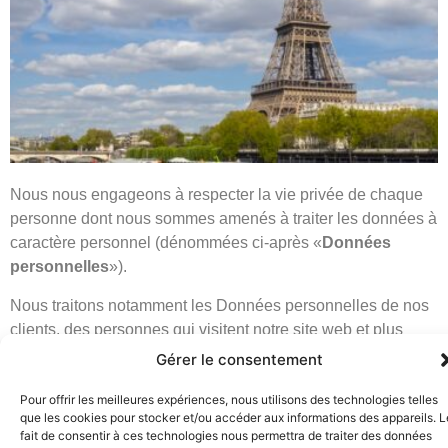
Nous nous engageons à respecter la vie privée de chaque
personne dont nous sommes amenés à traiter les données à
caractère personnel (dénommées ci-après «
Données
personnelles
»).
Nous traitons notamment les Données personnelles de nos
clients, des personnes qui visitent notre site web et plus
globalement de toute personne avec laquelle nous entrons
Gérer le consentement
en contact dans le cadre de notre activité d’avocat.
Pour offrir les meilleures expériences, nous utilisons des technologies telles
Toutes vos Données personnelles sont hébergées sur nos
que les cookies pour stocker et/ou accéder aux informations des appareils. L
fait de consentir à ces technologies nous permettra de traiter des données
serveurs internes en France.