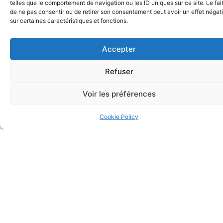
telles que le comportement de navigation ou les ID uniques sur ce site. Le fai
de ne pas consentir ou de retirer son consentement peut avoir un effet négati
Nous veillons à assurer la sécurité de vos
Données
sur certaines caractéristiques et fonctions.
personnelles
, en mettant en œuvre des mesures
techniques, juridiques et organisationnelles renforcées.
Accepter
Conformément à la loi n°78-17 du 6 janvier 1978 modifiée
relative à l’informatique, aux fichiers et aux libertés, et au
Refuser
règlement européen 2016/679, dit Règlement Général sur la
Voir les préférences
Protection des Données (
RGPD
), vous disposez d’un droit
d’accès, de rectification, de suppression des informations
Cookie Policy
qui vous concernent.
Vous pouvez exercer vos droits en vous adressant à :
CSBC Avocats
1 Rue de Sfax
75116 PARIS
Vous avez également le droit de déposer une plainte auprès
de la Commission Nationale de l’Informatique et des
Libertés (
CNIL
), dont le site Internet peut être consulté à