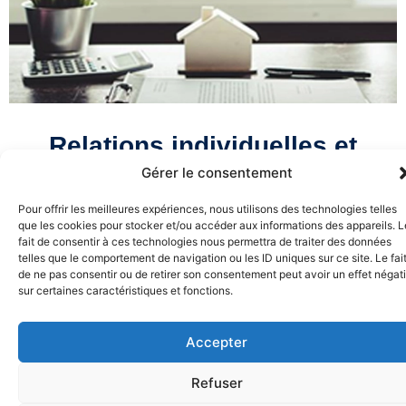
Relations individuelles et
collectives de travail
Gérer le consentement
Pour offrir les meilleures expériences, nous utilisons des technologies telles
que les cookies pour stocker et/ou accéder aux informations des appareils. L
HONORAIRES AU TEMPS PASSÉ
fait de consentir à ces technologies nous permettra de traiter des données
L’ avocat précise à ses clients le taux horaire qu’ils
telles que le comportement de navigation ou les ID uniques sur ce site. Le fai
de ne pas consentir ou de retirer son consentement peut avoir un effet négati
proposent d’appliquer s’ils choisissent la méthode du
sur certaines caractéristiques et fonctions.
temps passé. Il indique à ses clients le temps susceptible
d’être consacré à l’étude et au traitement du dossier. Ce
Accepter
taux peut varier au sein d’un même cabinet en fonction
des affaires traitées. Il peut être convenu d’un taux horaire
Refuser
supérieur dans des affaires qui le justifient.