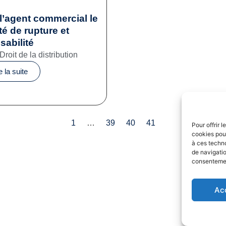
 l’agent commercial le
té de rupture et
abilité
Droit de la distribution
e la suite
1
…
39
40
41
Pour offrir 
cookies pour
à ces techn
de navigatio
consentement
Ac