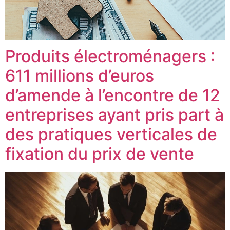
Produits électroménagers :
611 millions d’euros
d’amende à l’encontre de 12
entreprises ayant pris part à
des pratiques verticales de
fixation du prix de vente