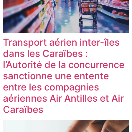
Transport aérien inter-îles
dans les Caraïbes :
l’Autorité de la concurrence
sanctionne une entente
entre les compagnies
aériennes Air Antilles et Air
Caraïbes