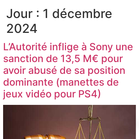
Jour :
1 décembre
2024
L’Autorité inflige à Sony une
sanction de 13,5 M€ pour
avoir abusé de sa position
dominante (manettes de
jeux vidéo pour PS4)